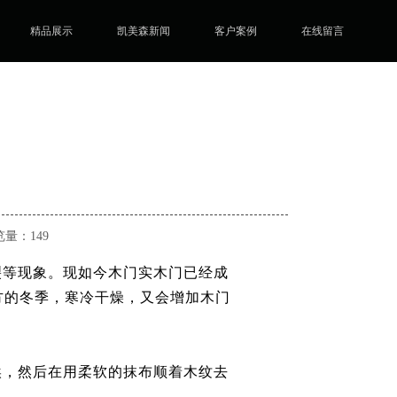
精品展示
凯美森新闻
客户案例
在线留言
浏览量：149
裂等现象。现如今木门实木门已经成
方的冬季，寒冷干燥，又会增加木门
埃，然后在用柔软的抹布顺着木纹去