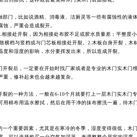
触部门，比如说酒精、消毒液、洁厕灵等一些有腐蚀性的液
腐蚀，严重会造成裂开。
.相接处开裂，因为相接处布胶不足或胶水质量差；平整度小
导致横档与竖档或与门芯板相接处开裂。2.木板自身开裂，
温度和湿度的影响，水分要挥发出来，所以造成开裂。
门开裂后，一定要在开始时找厂家或者是专业的木门实木门
严重，修补起来也会越来越复杂。
开裂的一种方法，一般在6-10个月就要打上一层木门实木门
可用棉布用温水擦拭，然后在用干净的抹布擦洗一遍，待木
的一个重要因素，尤其是在寒冷的冬季，湿度变得很低，木
度，可以选择购买一台空气加湿器，来调整整个居室的湿度