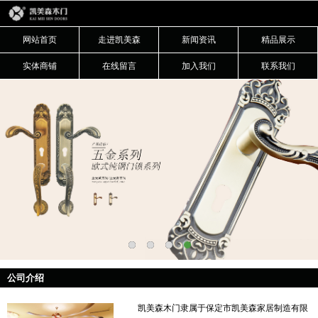
网站首页
走进凯美森
新闻资讯
精品展示
实体商铺
在线留言
加入我们
联系我们
公司介绍
凯美森木门隶属于保定市凯美森家居制造有限