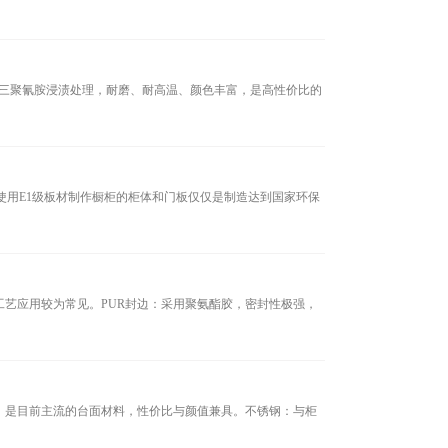
经三聚氰胺浸渍处理，耐磨、耐高温、颜色丰富，是高性价比的
用E1级板材制作橱柜的柜体和门板仅仅是制造达到国家环保
应用较为常见。‌PUR封边‌：采用聚氨酯胶，密封性极强，
是目前主流的台面材料，性价比与颜值兼具。‌‌不锈钢‌：与柜