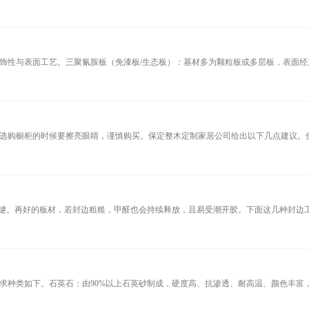
饰性与表面工艺。‌三聚氰胺板（免漆板/生态板）‌：基材多为颗粒板或多层板，表面
选购橱柜的时候要擦亮眼睛，谨慎购买。保定整木定制家居公司给出以下几点建议。使
键。再好的板材，若封边粗糙，甲醛也会持续释放，且易受潮开胶。下面这几种封边工艺
种类如下。‌石英石‌：由90%以上石英砂制成，硬度高、抗渗透、耐高温、颜色丰富，