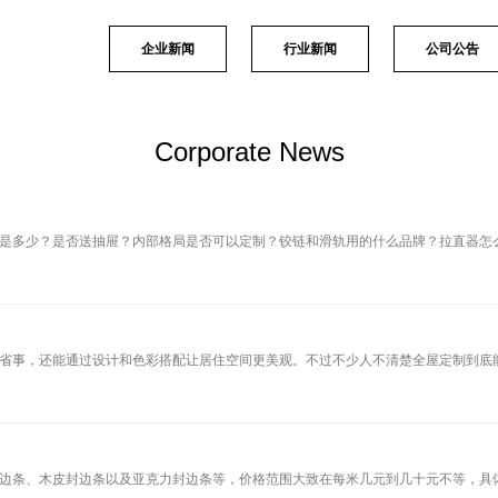
企业新闻
行业新闻
公司公告
Corporate News
是多少？是否送抽屉？内部格局是否可以定制？铰链和滑轨用的什么品牌？拉直器怎
省事，还能通过设计和色彩搭配让居住空间更美观。不过不少人不清楚全屋定制到底
S封边条、木皮封边条以及亚克力封边条等，价格范围大致在每米几元到几十元不等，