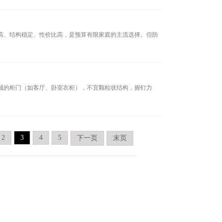
度高、结构稳定、性价比高，是预算有限家庭的主流选择。但防
区域的柜门（如客厅、卧室衣柜），不宜颗粒状结构，握钉力
2
3
4
5
下一页
末页