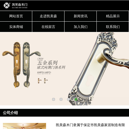
网站首页
走进凯美森
新闻资讯
精品展示
实体商铺
在线留言
加入我们
联系我们
公司介绍
凯美森木门隶属于保定市凯美森家居制造有限